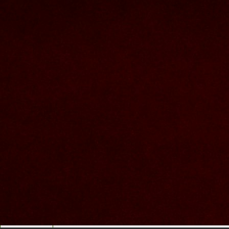
Nous joindre
Nom et prenom
Courriel
Sujet
Votre message
Valider
Mon espace
Courriel
Mot de passe
Se rappeler de moi
Connexion