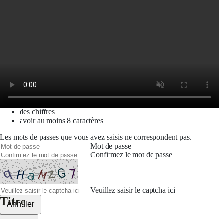
Mot de passe oublié
Recherche
Créer un compte
Prénom
Nom
Courriel
Le mot de passe doit contenir :
des minuscules,
des majuscules,
des chiffres
avoir au moins 8 caractères
Les mots de passes que vous avez saisis ne correspondent pas.
Mot de passe
Confirmez le mot de passe
Veuillez saisir le captcha ici
Titre
Annuler