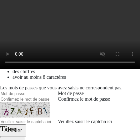
Mot de passe oublié
Recherche
Créer un compte
Prénom
Nom
Courriel
Le mot de passe doit contenir :
des minuscules,
des majuscules,
des chiffres
avoir au moins 8 caractères
Les mots de passes que vous avez saisis ne correspondent pas.
Mot de passe
Confirmez le mot de passe
Veuillez saisir le captcha ici
Titre
Annuler