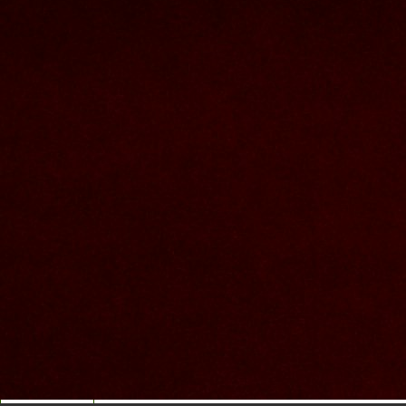
Nous joindre
Nom et prenom
Courriel
Sujet
Votre message
Valider
Mon espace
Courriel
Mot de passe
Se rappeler de moi
Connexion