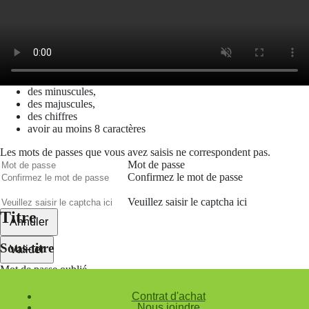
Créer un compte
Prénom
Nom
Courriel
Le mot de passe doit contenir :
des minuscules,
des majuscules,
des chiffres
avoir au moins 8 caractères
Les mots de passes que vous avez saisis ne correspondent pas.
Mot de passe
Confirmez le mot de passe
Veuillez saisir le captcha ici
Titre
Annuler
Sous-titre
Valider
Mot de passe oublié
Saisissez l'adresse e-mail que vous utilisez pour vous connecter.
Contrat d'achat
Courriel
Nous joindre