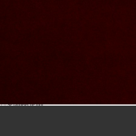
Nous joindre
Nom et prenom
Courriel
Sujet
Votre message
Valider
Mon espace
Courriel
Mot de passe
Se rappeler de moi
Connexion
Mot de passe oublié
Recherche