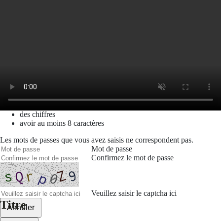
Mot de passe oublié
Recherche
Créer un compte
Prénom
Nom
Courriel
Le mot de passe doit contenir :
des minuscules,
des majuscules,
des chiffres
avoir au moins 8 caractères
Les mots de passes que vous avez saisis ne correspondent pas.
Mot de passe
Confirmez le mot de passe
Veuillez saisir le captcha ici
Titre
Annuler