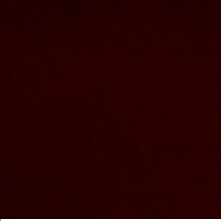
Nous joindre
Nom et prenom
Courriel
Sujet
Votre message
Valider
Mon espace
Courriel
Mot de passe
Se rappeler de moi
Connexion