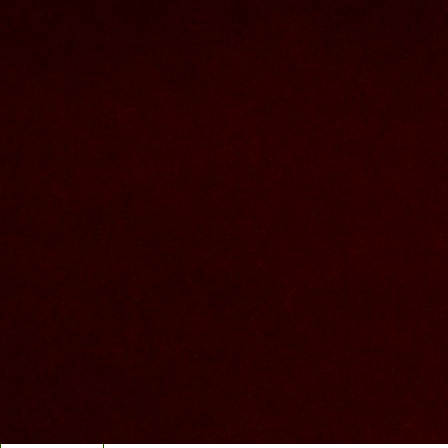
Nous joindre
Nom et prenom
Courriel
Sujet
Votre message
Valider
Mon espace
Courriel
Mot de passe
Se rappeler de moi
Connexion