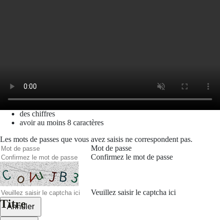
Mot de passe oublié
Recherche
Créer un compte
Prénom
Nom
Courriel
Le mot de passe doit contenir :
des minuscules,
des majuscules,
des chiffres
avoir au moins 8 caractères
Les mots de passes que vous avez saisis ne correspondent pas.
Mot de passe
Confirmez le mot de passe
Veuillez saisir le captcha ici
Titre
Annuler