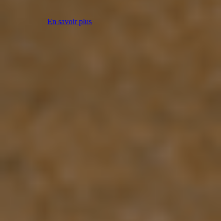
En savoir plus