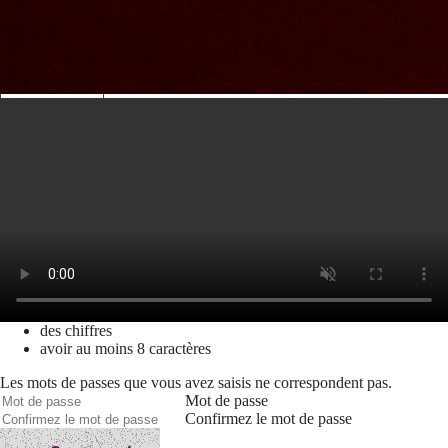
Courriel
Mot de passe
Se rappeler de moi
Connexion
Mot de passe oublié
Recherche
Créer un compte
Prénom
Nom
Courriel
Le mot de passe doit contenir :
des minuscules,
des majuscules,
des chiffres
avoir au moins 8 caractères
Les mots de passes que vous avez saisis ne correspondent pas.
Mot de passe
Confirmez le mot de passe