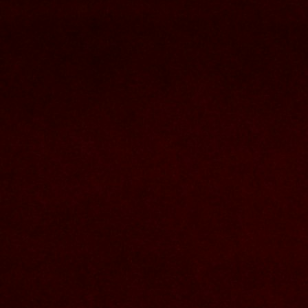
Nous joindre
Nom et prenom
Courriel
Sujet
Votre message
Valider
Mon espace