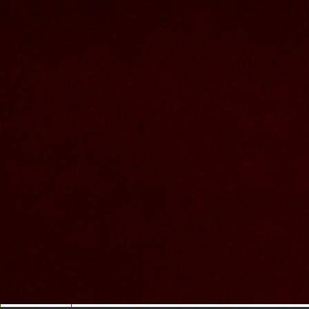
Nous joindre
Nom et prenom
Courriel
Sujet
Votre message
Valider
Mon espace
Courriel
Mot de passe
Se rappeler de moi
Connexion