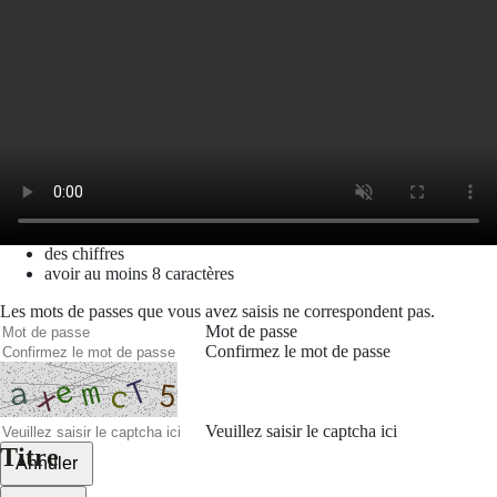
Mot de passe oublié
Recherche
Créer un compte
Prénom
Nom
Courriel
Le mot de passe doit contenir :
des minuscules,
des majuscules,
des chiffres
avoir au moins 8 caractères
Les mots de passes que vous avez saisis ne correspondent pas.
Mot de passe
Confirmez le mot de passe
Veuillez saisir le captcha ici
Titre
Annuler