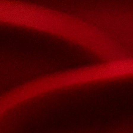
Nous joindre
Nom et prenom
Courriel
Sujet
Votre message
Valider
Mon espace
Courriel
Mot de passe
Se rappeler de moi
Connexion
Mot de passe oublié
Recherche
Créer un compte
Prénom
Nom
Courriel