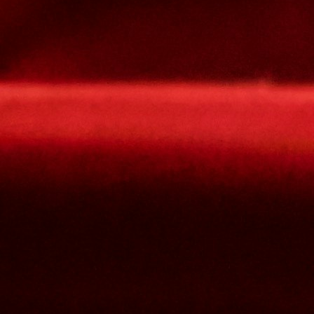
Le mot de passe doit contenir :
des minuscules,
des majuscules,
des chiffres
avoir au moins 8 caractères
Les mots de passes que vous avez saisis ne correspondent pas.
Mot de passe
Confirmez le mot de passe
Veuillez saisir le captcha ici
Annuler
Valider
Mot de passe oublié
Saisissez l'adresse e-mail que vous utilisez pour vous connecter.
Courriel
Annuler
Valider