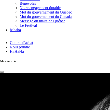
Bénévoles
Notre engagement durable
Mot du gouvernement du Québec
Mot du gouvernement du Canada
Message du maire de Québec
Le Festival
hahaha
Contrat d'achat
Nous joindre
HaHaHa
Mes favoris