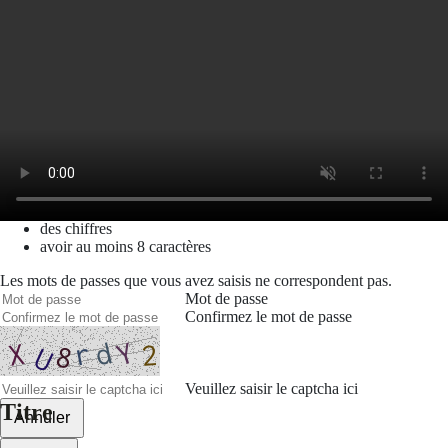
Mot de passe oublié
Recherche
Créer un compte
Prénom
Nom
Courriel
Le mot de passe doit contenir :
des minuscules,
des majuscules,
des chiffres
avoir au moins 8 caractères
Les mots de passes que vous avez saisis ne correspondent pas.
Mot de passe
Confirmez le mot de passe
Veuillez saisir le captcha ici
Titre
Annuler