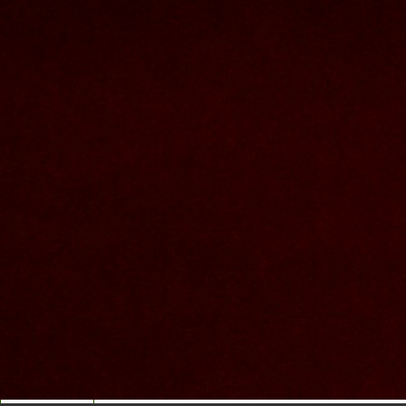
Nous joindre
Nom et prenom
Courriel
Sujet
Votre message
Valider
Mon espace
Courriel
Mot de passe
Se rappeler de moi
Connexion