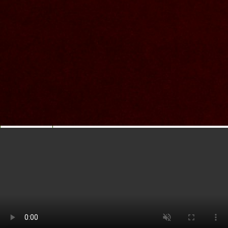
Nom et prenom
Courriel
Sujet
Votre message
Valider
Mon espace
Courriel
Mot de passe
Se rappeler de moi
Connexion
Mot de passe oublié
Recherche
Créer un compte
Prénom
Nom
Courriel
Le mot de passe doit contenir :
des minuscules,