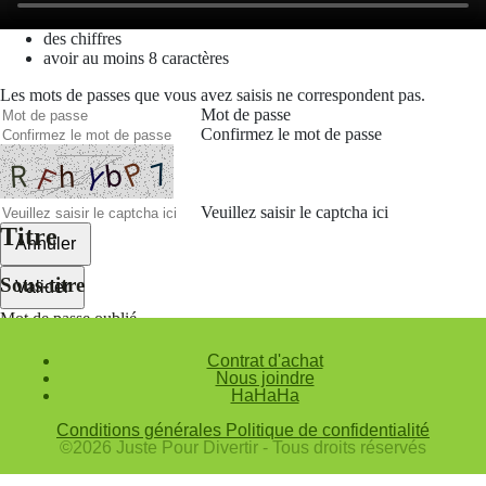
des majuscules,
des chiffres
avoir au moins 8 caractères
Les mots de passes que vous avez saisis ne correspondent pas.
Mot de passe
Confirmez le mot de passe
Veuillez saisir le captcha ici
Titre
Annuler
Sous-titre
Valider
Mot de passe oublié
Saisissez l'adresse e-mail que vous utilisez pour vous connecter.
Contrat d'achat
Courriel
Nous joindre
HaHaHa
Annuler
Conditions générales
Politique de confidentialité
©2026 Juste Pour Divertir - Tous droits réservés
Valider